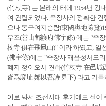
(竹杖寺) 는 본래의 터에 1954년 강
여 건립되었다. 죽장사의 정확한 건립
으나 동국여지승람(東國輿地勝覽)1
우조(善山都護府佛宇條) 에는 "죽
杖寺 俱在飛鳳山)" 이라 하였고, 일
(佛宇條)에는 "죽장사 재읍성서오
폐지 정이오시 견하(竹杖寺 在邑城
皆爲廢址 鄭以吾詩 見下) 라고 기록
이로 봐서 조선시대 후기에도 절이 