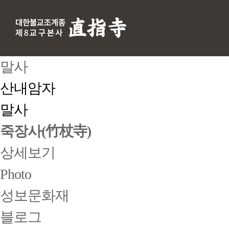
말사
산내암자
말사
죽장사(竹杖寺)
상세보기
Photo
성보문화재
블로그