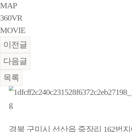
MAP
360VR
MOVIE
이전글
다음글
목록
경북 구미시 선산읍 죽장리 162번