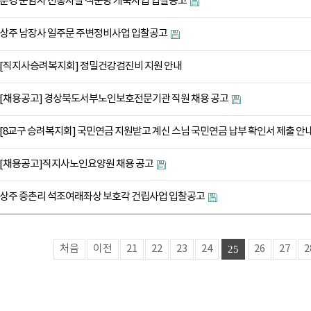
문경 운암사 전통사찰 적운당 개축사업 입찰공고
상주 남장사 일주문 주변정비사업 입찰공고
[직지사승려복지회] 정밀건강검진비 지원 안내
[채용공고] 경상북도서부노인보호전문기관 직원 채용 공고
[8교구 승려복지회] 국민연금 지원받고 계신 스님 국민연금 납부 확인서 제출 안
[채용공고]직지사노인요양원 채용 공고
상주 증촌리 석조여래좌상 보호각 건립사업 입찰공고
처음
이전
21
22
23
24
26
27
2
25