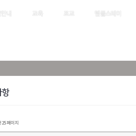
찰안내
교육
포교
템플스테이
사항
건
25 페이지