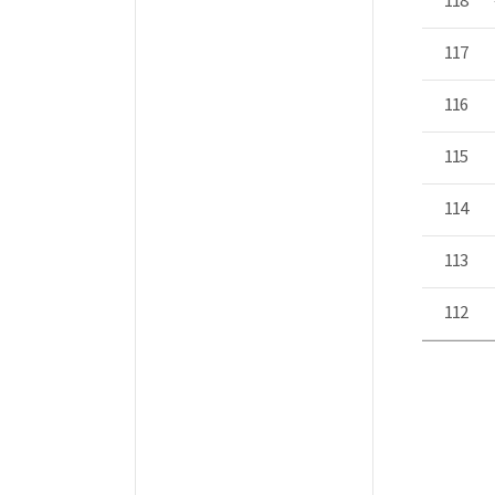
118
117
116
115
114
113
112