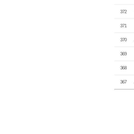
372
371
370
369
368
367