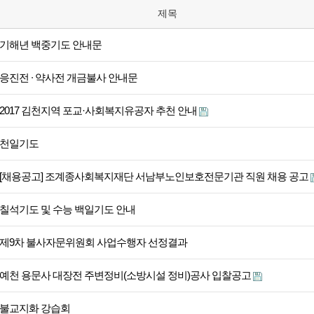
제목
기해년 백중기도 안내문
응진전 ∙ 약사전 개금불사 안내문
2017 김천지역 포교·사회복지유공자 추천 안내
천일기도
[채용공고] 조계종사회복지재단 서남부노인보호전문기관 직원 채용 공고
칠석기도 및 수능 백일기도 안내
제9차 불사자문위원회 사업수행자 선정결과
예천 용문사 대장전 주변정비(소방시설 정비)공사 입찰공고
불교지화 강습회