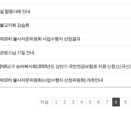
설 합동다례 안내
불교지화 강습회
제10차 불사자문위원회 사업수행자 선정결과
관응스님 기일 안내
[제8교구 승려복지회] 2019년도 상반기 국민연금보험료 지원 신청 (신규신
제10차 불사자문위원회(사업수행자 선정위원회) 개최안내
처음
1
2
3
4
5
6
7
9
8