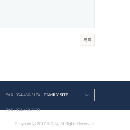
목록
FAX. 054-436-3174
FAMILY SITE
FAX. 054-433-8600
Copyright ⓒ 2017 직지사. All Rights Reserved.