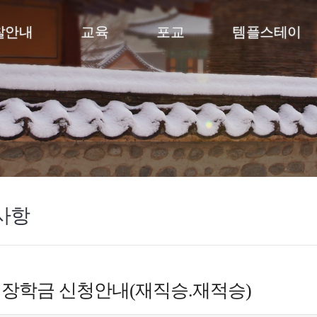
찰안내
교육
포교
템플스테이
사항
 장학금 신청안내(재직승.재적승)