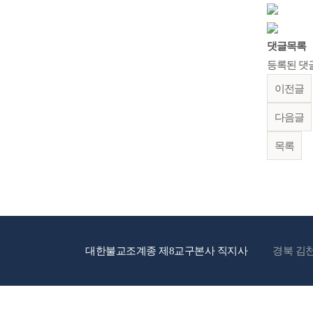
댓글목록
등록된 댓
이전글
다음글
목록
대한불교조계종 제8교구본사 직지사
경북 김천