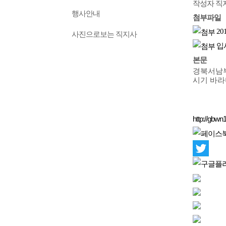
작성자
직
행사안내
첨부파일
20
사진으로보는 직지사
입
본문
경북서남
시기 바라
http://gbwn1