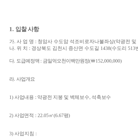
1.
입찰 사항
가
.
사 업 명
:
청암사 수도암 석조비로자나불좌상
(
약광전 및
나
.
위 치
:
경상북도 김천시 증산면 수도길
1438(
수도리
513
다
.
도급예정액
:
금일억오천이백만원정
(
￦
152
,000,000
)
라
.
사업개요
1)
사업내용
:
약광전 지붕 및 벽체보수
,
석축보수
2)
사업면적
: 22.05
㎡
(6.67
평
)
3)
사업지침
: