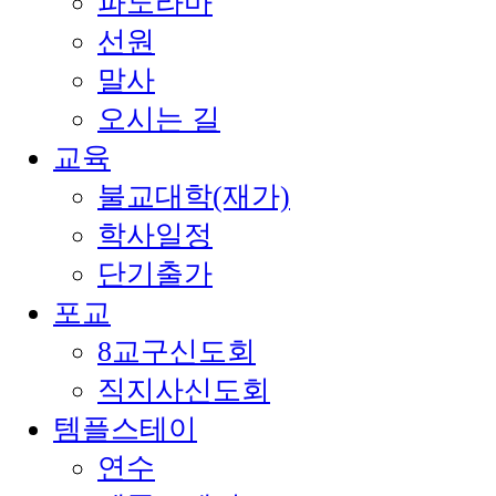
파노라마
선원
말사
오시는 길
교육
불교대학(재가)
학사일정
단기출가
포교
8교구신도회
직지사신도회
템플스테이
연수