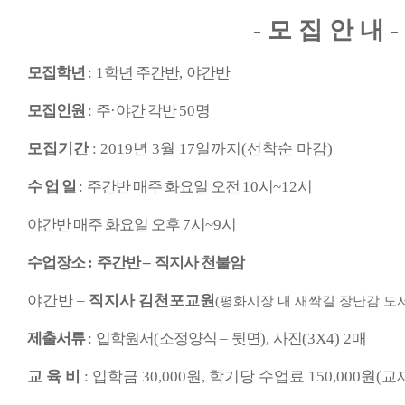
-
모 집 안 내
-
모집학년
: 1
학년 주간반
,
야간반
모집인원
:
주
·
야간 각반
50
명
모집기간
: 2019
년
3
월
17
일까지
(
선착순 마감
)
수 업 일
:
주간반 매주 화요일 오전
10
시
~12
시
야간반 매주 화요일 오후
7
시
~9
시
수업장소
:
주간반
–
직지사 천불암
야간반
–
직지사 김천포교원
(
평화시장 내 새싹길 장난감 도
제출서류
:
입학원서
(
소정양식
–
뒷면
),
사진
(3X4) 2
매
교 육 비
:
입학금
30,000
원
,
학기당 수업료
150,000
원
(
교