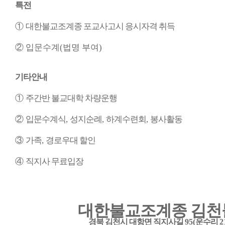
특전
①
대한불교조계종 포교사고시 응시자격 취득
②
입문수계
(
법명 부여
)
기타안내
①
주간반 불교대학 차량운행
②
입문수계식
,
성지순례
,
하계수련회
,
봉사활동
③
가족
,
경로우대 할인
④
직지사 무료입장
대한불교조계종 김천
경북 김천시 대항면 직지사길
95(
운수리
2