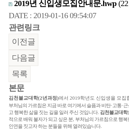
2019년 신입생모집안내문.hwp
(22
DATE : 2019-01-16 09:54:07
관련링크
이전글
다음글
목록
본문
김천불교대학
(2
년과정
)
에서
2019
학년도 신입생을 모집
부처님의 가르침은 지금 바로 여기에서 슬픔과 비탄
·
고통
·
근
고 행복한 삶을 짓는 길을 일러 주신 것입니다
.
김천불교대학
적으로 배워 불자가 되고 싶은 분
,
부처님의 가르침으로 행복한
인연을 짓고자 하는 분들을 위해 열려있습니다
.