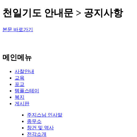
천일기도 안내문 > 공지사항
본문 바로가기
메인메뉴
사찰안내
교육
포교
템플스테이
복지
게시판
주지스님 인사말
종무소
창건 및 역사
전각소개