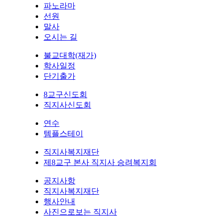
파노라마
선원
말사
오시는 길
불교대학(재가)
학사일정
단기출가
8교구신도회
직지사신도회
연수
템플스테이
직지사복지재단
제8교구 본사 직지사 승려복지회
공지사항
직지사복지재단
행사안내
사진으로보는 직지사