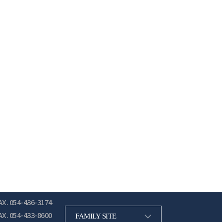
AX. 054-436-3174
AX. 054-433-8600
FAMILY SITE