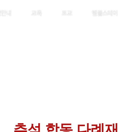
찰안내
교육
포교
템플스테이
추석
합동 다례재