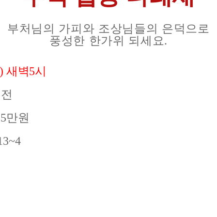
부처님의 가피와
조상님들의 은덕으로
풍성한 한가위 되세요
.
새벽
시
)
5
법전
당
만원
5
13~4