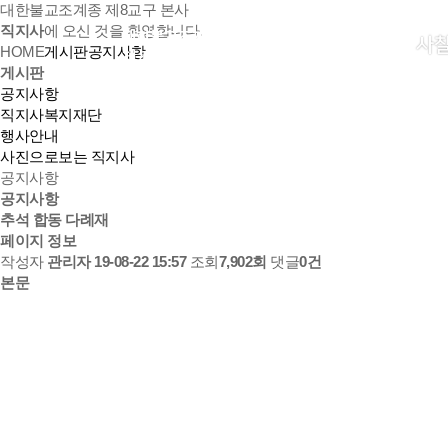
대한불교조계종 제8교구 본사
직지사
에 오신 것을 환영합니다.
사
HOME
게시판
공지사항
게시판
공지사항
직지사복지재단
행사안내
사진으로보는 직지사
공지사항
공지사항
추석 합동 다례재
페이지 정보
작성자
관리자
19-08-22 15:57
조회
7,902회
댓글
0건
본문