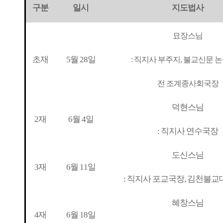
구분
일시
지도법사
묘장스님
초재
5월 28일
: 직지사 부주지, 불교신문 
전 조계종사회국장
덕현스님
2재
6월 4일
: 직지사 연수국장
도신스님
3재
6월 11일
: 직지사 포교국장, 김천불교
혜창스님
4재
6월 18일