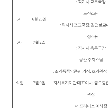
: 직지사 교무국장
도신스님
5재
6월 25일
: 직지사 포교국장, 김천불교
돈성스님
6재
7월 2일
: 직지사 총무국장
웅산 주지스님
: 조계종중앙종회 의장, 호계원장 
회향
7월 9일
지사복지재단 대표이사, 금오
관장
더 프라미스 이사장