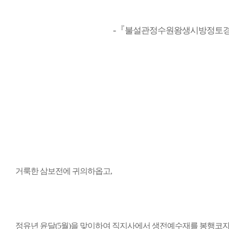
-『
불설관정수원왕생시방정토
거룩한 삼보전에 귀의하옵고,
정유년 윤달(5월)을 맞이하여 직지사에서 생전예수재를 봉행코자