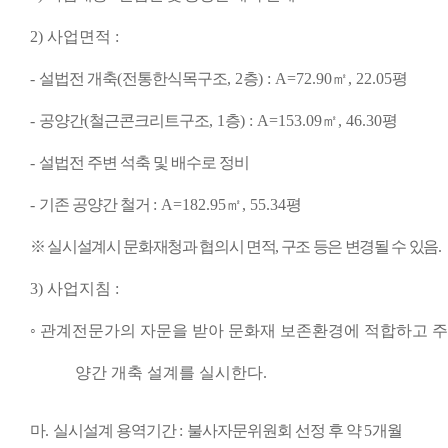
2)
사업면적
:
-
설법전 개축
(
전통한식목구조
, 2
층
) : A=72.90
㎡
, 22.05
평
-
공양간
(
철근콘크리트구조
, 1
층
) : A=153.09
㎡
, 46.30
평
-
설법전 주변 석축 및 배수로 정비
-
기존 공양간 철거
: A=182.95
㎡
, 55.34
평
※
실시설계시 문화재청과 협의시 면적
,
구조 등은 변경될 수 있음
.
3)
사업지침
:
◦
관계전문가의 자문을 받아 문화재 보존환경에 적합하고 주변
양간 개축 설계를 실시한다
.
마
.
실시설계 용역기간
:
불사자문위원회 선정 후 약
5
개월