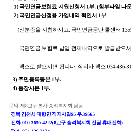
1)
국민연금보험료 지원신청서
1
부
. (
첨부파일 다
2)
국민연금산정용 가입내역 확인서
1
부
(신분증을 지참하시고,
국민연금공단 콜센터
135
국민연금 보험료 납입 전체내역으로 발급받으
팩스로 받으시면 됩니다
.
직지사 팩스
054-436-3
3)
주민등록등본
1
부
.
4)
통장사본
1
부
.
문의
.
제
8
교구 본사 승려복지회 담당
경북 김천시 대항면 직지사길95 우.39565
전화. 010-3650-4222(8교구 승려복지회 전담 휴대전화)