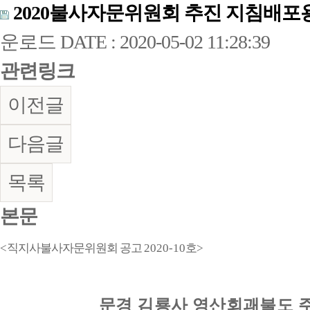
2020불사자문위원회 추진 지침배포용
운로드
DATE : 2020-05-02 11:28:39
관련링크
이전글
다음글
목록
본문
<
직지사불사자문위원회 공고
2020-10
호
>
문경 김룡사
영산회괘불도 