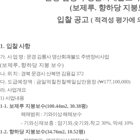
(
보제루
.
향하당 지붕
입찰 공고
(
적격성 평가에 
1.
입찰 사항
가
.
사 업 명
:
문경 김룡사 영산회괘불도 주변정비사업
(
보제루
,
향하당 지붕 보수
)
나
.
위 치
:
경북 문경시 산북면 김용길
372
다
.
도급예정액
:
금일억칠천칠백일십만원정
(
₩
177,100,000
)
라
.
사업개요
1)
사업내용
1-1.
보제루 지붕보수
(100.44m2, 30.38
평
)
해체범위
:
기와이상 해체보수
-
기와신재보충
:
암기와
,
숫기와
,
착고
30%,
막새
10%
1-2.
향하당 지붕보수
(34.76m2, 10.52
평
)