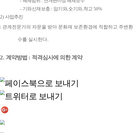
-
해체범위
:
연개판이상 해체보수
-
기와신재보충
:
암기와
,
숫기와
,
착고
50%
2)
사업추진
:
관계전문가의 자문을 받아 문화재 보존환경에 적합하고 주변
수를 실시한다
.
2.
계약방법
:
적격심사에 의한 계약