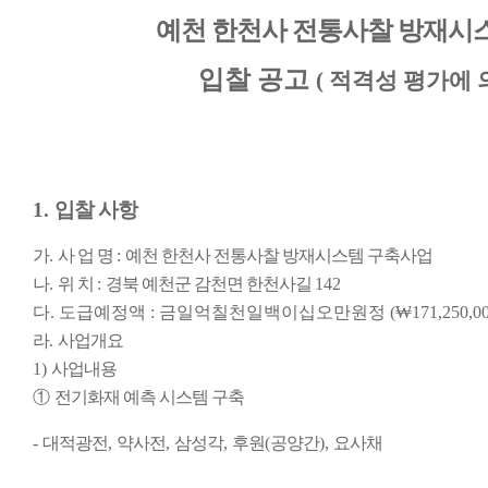
예천 한천사 전통사찰 방재시
입찰 공고
(
적격성 평가에 
1.
입찰 사항
가
.
사 업 명
:
예천 한천사 전통사찰 방재시스템 구축사업
나
.
위 치
:
경북 예천군 감천면 한천사길
142
다
.
도급예정액
:
금일억칠천일백이십오만원정
(
₩
171,250,0
라
.
사업개요
1)
사업내용
①
전기화재 예측 시스템 구축
-
대적광전
,
약사전
,
삼성각
,
후원
(
공양간
),
요사채