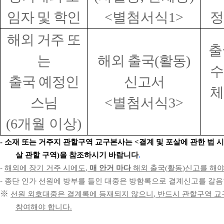
임자 및 학인
<
별첨서식
1>
정
해외 거주 또
출
는
해외 출국
(
활동
)
수
출국 예정인
신고서
체
스님
<
별첨서식
3>
(6
개월 이상
)
-
소재 또는 거주지 관할구역 교구본사는
<
결계 및 포살에 관한 법 
살 관할 구역
)
을 참조하시기 바랍니다
.
-
해외에 장기 거주 시에도
,
매 안거 마다
해외 출국
(
활동
)
신고를 해야
-
종단 인가 선원에 방부를 들인 대중은 방함록으로 결계신고를 갈
※
선원 외호대중은 결계록에 등재되지 않으니
,
반드시 관할구역 교
참여해야 합니다
.