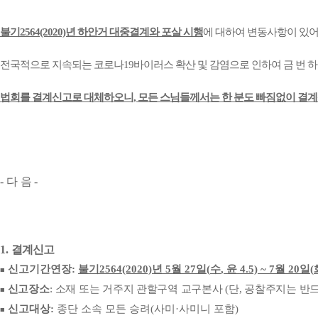
불기2564(2020)년 하안거 대중결계와 포살 시행
에 대하여 변동사항이 있어
전국적으로 지속되는 코로나19바이러스 확산 및 감염으로 인하여 금 번 
법회를 결계신고로 대체하오니, 모든 스님들께서는 한 분도 빠짐없이 결
-
다 음
-
1.
결계신고
신고기간연장
:
불기
2564(2020)
년
5
월
27
일
(
수
,
윤
4.5) ~ 7
월
20
일
(
■
신고장소
:
소재 또는 거주지 관할구역 교구본사
(
단
,
공찰주지는 반드
■
신고대상
:
종단 소속 모든 승려
(
사미
·
사미니 포함
)
■