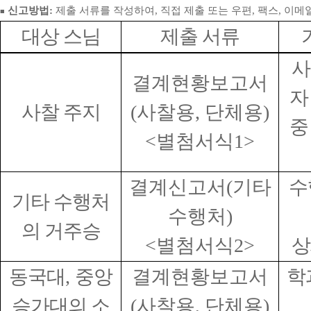
신고방법
:
제출 서류를 작성하여
,
직접 제출 또는 우편
,
팩스
,
이메일
■
대상 스님
제출 서류
사
결계현황보고서
자
사찰 주지
(
사찰용
,
단체용
)
중
<
별첨서식
1>
결계신고서
(
기타
수
기타 수행처
수행처
)
의 거주승
<
별첨서식
2>
상
동국대
,
중앙
결계현황보고서
학
승가대의 소
(
사찰용
,
단체용
)