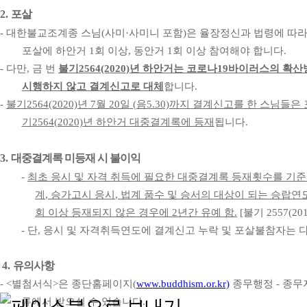
2.
포살
-
대한불교조계종 스님
(
사미
·
사미니 포함
)
은 율장정신과 법령에 따
포살에 하안거
1
회 이상
,
동안거
1
회 이상 참여해야 합니다
.
-
다만
,
금 번
불기
2564(2020)
년 하안거는 코로나
19
바이러스의 확산
시행하지 않고 결계신고로 대체
합니다
.
-
불기
2564(2020)
년
7
월
20
일
(
음
5.30)
까지 결계신고를 한 스님들은 
기
2564(2020)
년 하안거 대중결계록에 등재
됩니다
.
3.
대중결계록 미등재 시 불이익
-
최초 응시 및 자격 취득에 필요한 대중결계록 등재횟수를 기
계
,
승가고시 응시
,
법계 품수 및 승서의 대상이 되는 승랍
회 이상 등재되지 않은 경우에
2
년간 유예 함
.
[
불기
2557(201
-
단
,
응시 및 자격취득연도에 결계신고 누락 및 포살불참자는 
4.
유의사항
- <
별첨서식
>
은 종단홈페이지
(
www.buddhism.or.kr)
종무행정
-
종무
류에서 받으실 수 있습니다
.