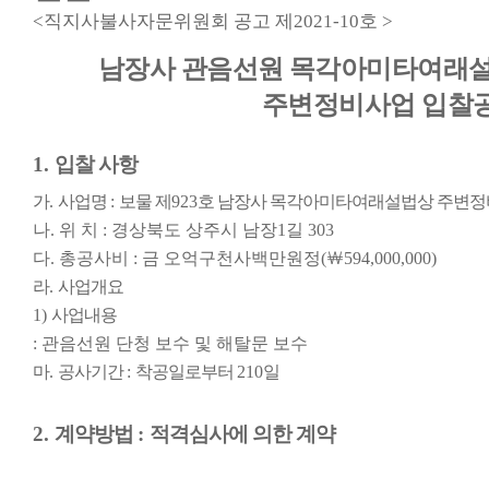
<
직지사불사자문위원회 공고 제
2021-10
호
>
남장사 관음선원 목각아미타여래
주변정비사업 입
찰
1.
입찰 사항
가
.
사업명
:
보물 제
923
호 남장사 목각아미타여래설법상 주변
나
.
위 치
:
경상북도 상주시 남장
1
길
303
다
.
총공사비
:
금 오억구천사백만원정
(
￦
594,000,000)
라
.
사업개요
1)
사업내용
:
관음선원 단청 보수 및 해탈문 보수
마
.
공사기간
:
착공일로부터
210
일
2.
계약방법
:
적격심사에 의한 계약