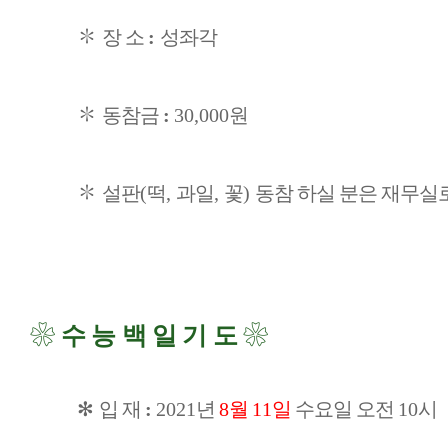
✽
장 소
:
성좌각
✽
동참금
:
30,000
원
✽
설판
(
떡
,
과일
,
꽃
)
동참 하실 분은 재무실
❀
수능백일기도
❀
✻
입 재
:
2021
년
8
월
11
일
수요일 오전
10
시