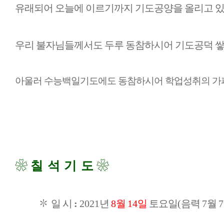
유래되어 오늘에 이르기까지 기도공양을 올리고 
우리 불자님들께서도 두루 동참하시어 기도공덕 
아울러 수능백일기도에도 동참하시어 학업성취의 가
❀
칠 석 기 도
❀
✽
일 시
:
2021
년
8
월
14
일
토요일
(
음력
7
월
7