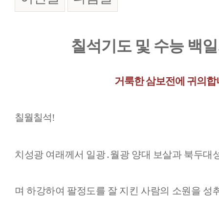
본문
칠석기도 및 수능 백
거룩한 삼보전에 귀의합
칠월칠석
!
치성광 여래께서 일광
․
월광 양대 보살과 북두대
며 하강하여 팔정도를 잘 지킨 사람의 소원을 성