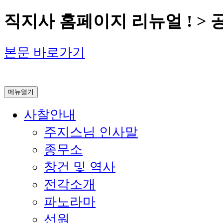
직지사 홈페이지 리뉴얼 ! >
본문 바로가기
메뉴열기
사찰안내
주지스님 인사말
종무소
창건 및 역사
전각소개
파노라마
선원