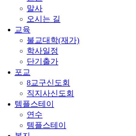
말사
오시는 길
교육
불교대학(재가)
학사일정
단기출가
포교
8교구신도회
직지사신도회
템플스테이
연수
템플스테이
복지