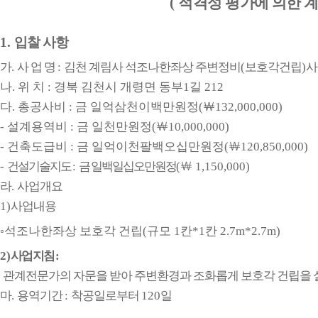
(
적격성 평가에 의한 
1.
입찰 사항
가
.
사 업 명
:
김천 계림사 석조나한좌상 주변정비
(
보호각건립
)
사
나
.
위 치
:
경북 김천시 개령면 동부
1
길
212
다
.
총공사비
:
금 일억삼천이백만원정
(
￦
132,000,000)
-
설계용역비
:
금 일천만원정
(
￦
10,000,000)
-
건축도급비
:
금 일억이천팔백오십만원정
(
￦
120,850,000)
-
건설기술지도
:
금 일백일십오만원정
(
￦
1,150,000
)
라
.
사업개요
1)
사업내용
◦
석조나한좌상 보호각 건립
(
규모
1
칸
*1
칸
2.7m*2.7m)
2)
사업지침
:
­
관계전문가의 자문을 받아 주변환경과 조화롭게 보호각 건립을
마
.
용역기간
:
착공일로부터
120
일