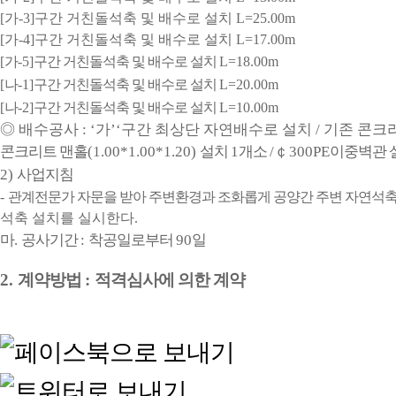
[
가
-3]
구간 거친돌석축 및 배수로 설치
L=25.00m
[
가
-4]
구간 거친돌석축 및 배수로 설치
L=17.00m
[
가
-5]
구간 거친돌석축 및 배수로 설치
L=18.00m
[
나
-1]
구간 거친돌석축 및 배수로 설치
L=20.00m
[
나
-2]
구간 거친돌석축 및 배수로 설치
L=10.00m
◎
배수공사
: ‘
가
’‘
구간 최상단 자연배수로 설치
/
기존 콘크
콘크리트 맨홀
(1.00*1.00*1.20)
설치
1
개소
/
￠
300PE
이중벽관 
2)
사업지침
-
관계전문가 자문을 받아 주변환경과 조화롭게 공양간 주변 자연석축
석축 설치를 실시한다
.
마
.
공사기간
:
착공일로부터
90
일
2.
계약방법
:
적격심사에 의한 계약