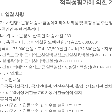
-
적격성평가에 의한 
1.
입찰 사항
가
.
사업명
:
문경 대승사 금동아미타여래좌상 및 복장유물 주변
-
공양간 주변 석축정비
나
.
위 치
:
문경시 산북면 대승사길
283
다
.
총공사비
:
금이억칠천오백만원정
(
￦
275,000,000)
(
국비
175,000
천원
/
도비
37,500
천원
/
시비
37,500
천원
/
자
-
건축도급액
:
금 이억오천일백팔십오만일천육백원정
(
￦
251,851
-
설계용역비
:
금 이천이백만원정
(
￦
22,000,000)
-
건설재해예방기술지도
:
금 일백일십사만팔천사백원정
(
￦
1,148,40
라
.
사업개요
1)
사업내용
◎
공통가설공사
:
공사안내판
,
안전수칙판
,
출입금지표지판 설치
※ ￠
450
이상 거친돌
750
이상 거친돌심석 설치
◎
석축공사
[
가
-1]
구간 거친돌석축 및 배수로 설치
L=9.00m
[
가
-2]
구간 거친돌석축 및 배수로 설치
L=13.00m