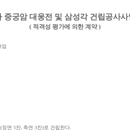
사 중궁암 대웅전 및 삼성각 건립공사사
(
적격성 평가에 의한 계약
)
사업
조
정면
칸
측면
칸
로 건립한다
(
5
,
3
)
.