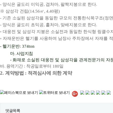
양식은 굴도리 이익공
겹처마
팔짝지붕으로 한다
-
,
,
.
※
삼성각 건립
㎡
평
(14.56
, 4.40
)
기존 소실된 삼성각을 동일한 규모의 전통한식목구조
정
-
(
양식은 굴도리 초익공
홑처마
맞배지붕으로 한다
-
,
,
.
◦
대웅전 및 삼성각 지붕은 소실전과 동일한 한식형 링클수
◦
자재운반은 헬기를 사용하며 남장사 주차장에서 자재를 적
헬기운반
-
: 374ton
마
사업지침
.
화재로 소실된 대웅전 및 삼성각을 관계전문가의 자
-
바
용역기간
착공일로부터
일
.
:
180
2.
계약방법
:
적격심사에 의한 계약
댓글목록