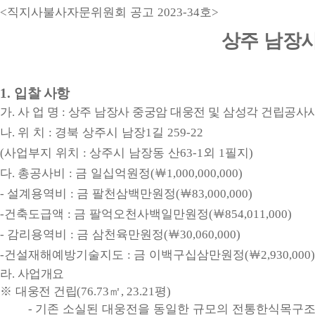
직지사불사자문위원회 공고
호
<
2023-34
>
상주 남장
1.
입찰 사항
가
사 업 명
상주 남장사 중궁암 대웅전 및 삼성각 건립공사
.
:
나
위 치
경북 상주시 남장
길
.
:
1
259-22
사업부지 위치
상주시 남장동 산
외
필지
(
:
63-1
1
)
다
총공사비
금 일십억원정
￦
.
:
(
1,000,000,000)
설계용역비
금 팔천삼백만원정
￦
-
:
(
83,000,000)
건축도급액
금 팔억오천사백일만원정
￦
-
:
(
854,011,000)
감리용역비
금 삼천육만원정
￦
-
:
(
30,060,000)
건설재해예방기술지도
금 이백구십삼만원정
￦
-
:
(
2,930,000)
라
사업개요
.
※
대웅전 건립
㎡
평
(76.73
, 23.21
)
기존 소실된 대웅전을 동일한 규모의 전통한식목구
-