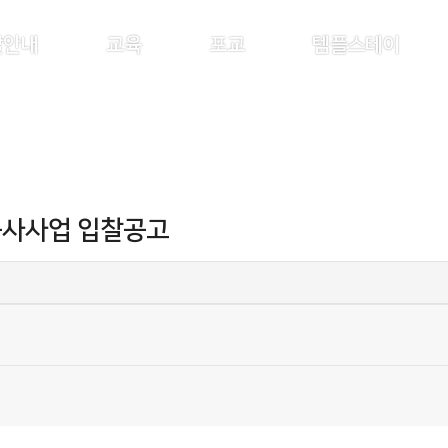
찰안내
교육
포교
템플스테이
공사사업 입찰공고