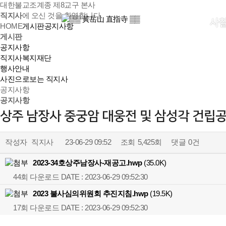
대한불교조계종 제8교구 본사
직지사
에 오신 것을 환영합니다.
사
HOME
게시판
공지사항
게시판
공지사항
직지사복지재단
행사안내
사진으로보는 직지사
공지사항
공지사항
상주 남장사 중궁암 대웅전 및 삼성각 건립
작성자
직지사
23-06-29 09:52
조회
5,425회
댓글
0건
2023-34호상주남장사-재공고.hwp
(35.0K)
44회 다운로드
DATE : 2023-06-29 09:52:30
2023 불사심의위원회 추진지침.hwp
(19.5K)
17회 다운로드
DATE : 2023-06-29 09:52:30