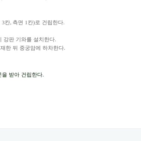
면
칸
측면
칸
로 건립한다
3
,
1
)
.
지 강판 기와를 설치한다
.
재한 뒤 중궁암에 하차한다
.
문을 받아 건립한다
.