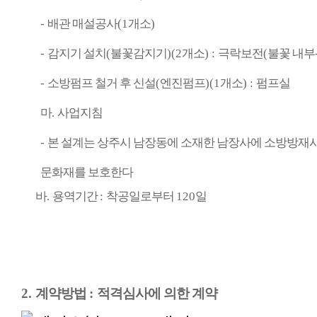
-
배관 매설공사
(1
개소
)
-
감지기 설치
(
불꽃감지기
)(2
개소
) :
극락보전
(
불꽃 내부
-
소방펌프 철거 후 신설
(
엔진펌프
)(1
개소
) :
펌프실
마
.
사업지침
-
본 설계는 상주시 남장동에 소재한 남장사에 소방방재
문화재를 보호한다
바
.
용역기간
:
착공일로부터
120
일
2.
계약방법
:
적격심사에 의한 계약