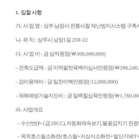
1.
입찰 사항
가
.
사 업 명
:
상주 남장사 전통사찰 재난방지시스템 구축
나
.
위 치
:
상주시 남장
1
길
259-22
다
.
사 업 비
:
금 삼억원정
(
￦
300,000,000)
-
건축도급액
:
금 이억팔천육백이십사만원정
(
￦
286,240
-
감리용역비
:
금 일천이백만원정
(\12,000,000)
-
재해예방기술지도비
:
금 일백칠십육만원정
(
￦
1,760,00
라
.
사업개요
-
수신반
(P-1
급
20CC),
자동화재속보기
,
불꽃감지기 전원
-
옥외호스릴소화전
(
호스릴
+
지상식소화전
+
발신기
SET