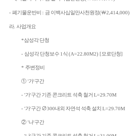
-
폐기물운반비
:
금 이백사십일만사천원정
(
￦
2,414,000)
라
.
사업개요
*
삼성각 단청
-
삼성각 단청보수
1
식
(A=22.80M2) [
모로단청
]
*
주변정비
①
'
가
'
구간
- '
가
'
구간 기존 콘크리트 석축 철거
L=29.70M
- '
가
'
구간
∅
300
내외 자연석 석축 설치
L=29.70M
②
'
나
'
구간
- '
나
'
구간 기존 콘크리트 석축 철거
L=31.00M