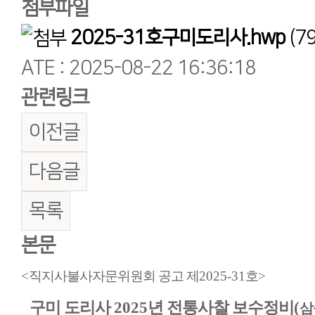
첨부파일
2025-31호구미도리사.hwp
(79
ATE : 2025-08-22 16:36:18
관련링크
이전글
다음글
목록
본문
<
직지사불사자문위원회 공고 제
2025-31
호
>
구미 도리사
2025
년 전통사찰 보수정비
(
삼