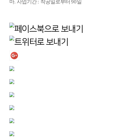
마
.
사업기간
:
착공일로부터
90
일