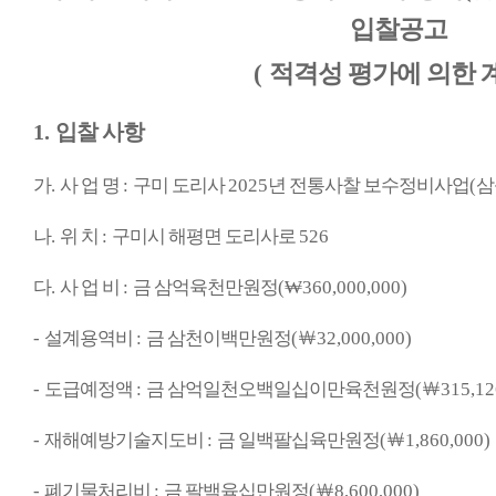
입찰공고
(
적격성 평가에 의한 
1.
입찰 사항
가
.
사 업 명
:
구미 도리사
2025
년 전통사찰 보수정비사업
(
삼
나
.
위 치
:
구미시 해평면 도리사로
526
다
.
사 업 비
:
금 삼억육천만원정
(
₩
360,000,000)
-
설계용역비
:
금 삼천이백만원정
(
￦
32,000,000)
-
도급예정액
:
금 삼억일천오백일십이만육천원정
(
￦
315,12
-
재해예방기술지도비
:
금 일백팔십육만원정
(
￦
1,860,000)
-
폐기물처리비
:
금 팔백육십만원정
(
￦
8,600,000)