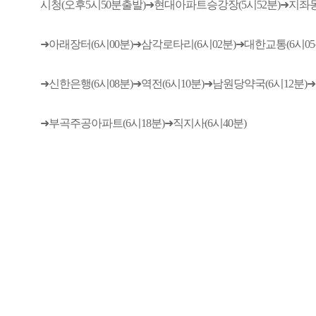
시청(오후5시50분출발)➜현대아파트승강장(5시52분)➜지좌동(
➜아래장터(6시00분)➜삼각로타리(6시02분)➜대한교통(6시05
➜신한은행(6시08분)➜역전(6시10분)➜남원당약국(6시12분)
➜부곡주공아파트(6시18분)➜직지사(6시40분)