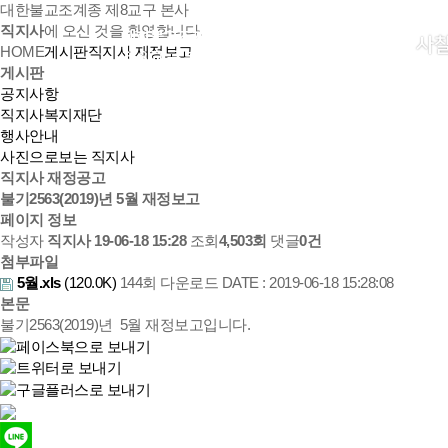
대한불교조계종 제8교구 본사
직지사
에 오신 것을 환영합니다.
사
HOME
게시판
직지사 재정보고
게시판
공지사항
직지사복지재단
행사안내
사진으로보는 직지사
직지사 재정공고
불기2563(2019)년 5월 재정보고
페이지 정보
작성자
직지사
19-06-18 15:28
조회
4,503회
댓글
0건
첨부파일
5월.xls
(120.0K)
144회 다운로드
DATE : 2019-06-18 15:28:08
본문
불기2563(2019)년 5월 재정보고입니다.