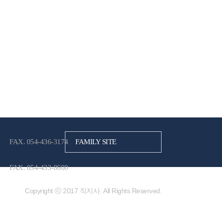
FAX. 054-436-3174
FAMILY SITE
FAX. 054-433-8600
Copyright ⓒ 2017 직지사. All Rights Reserved.