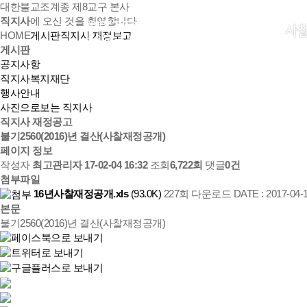
대한불교조계종 제8교구 본사
직지사
에 오신 것을 환영합니다.
사
HOME
게시판
직지사 재정보고
게시판
공지사항
직지사복지재단
행사안내
사진으로보는 직지사
직지사 재정공고
불기2560(2016)년 결산(사찰재정공개)
페이지 정보
작성자
최고관리자
17-02-04 16:32
조회
6,722회
댓글
0건
첨부파일
16년사찰재정공개.xls
(93.0K)
227회 다운로드
DATE : 2017-04-1
본문
불기2560(2016)년 결산(사찰재정공개)