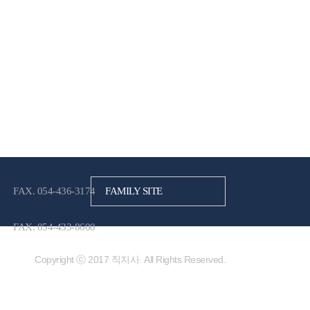
FAX. 054-436-3174
FAMILY SITE
FAX. 054-433-8600
Copyright ⓒ 2017 직지사. All Rights Reserved.