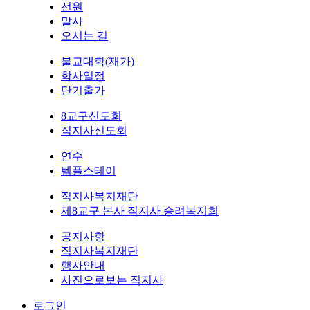
선원
말사
오시는 길
불교대학(재가)
학사일정
단기출가
8교구신도회
직지사신도회
연수
템플스테이
직지사복지재단
제8교구 본사 직지사 승려복지회
공지사항
직지사복지재단
행사안내
사진으로보는 직지사
로그인