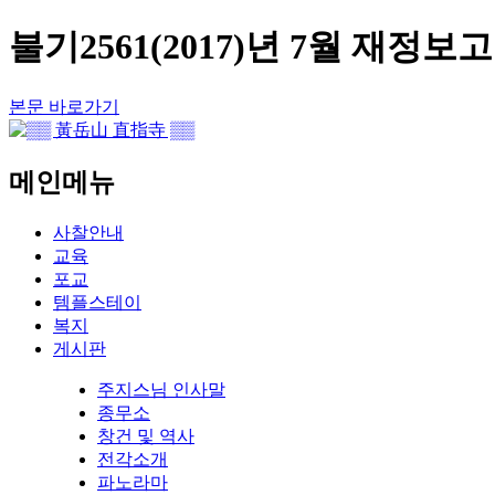
불기2561(2017)년 7월 재정보
본문 바로가기
메인메뉴
사찰안내
교육
포교
템플스테이
복지
게시판
주지스님 인사말
종무소
창건 및 역사
전각소개
파노라마