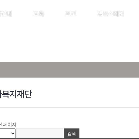
찰안내
교육
포교
템플스테이
사복지재단
4 페이지