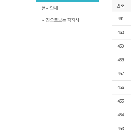
번호
행사안내
461
사진으로보는 직지사
460
459
458
457
456
455
454
453