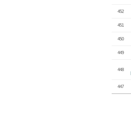
452
451
450
449
448
447