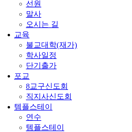
선원
말사
오시는 길
교육
불교대학(재가)
학사일정
단기출가
포교
8교구신도회
직지사신도회
템플스테이
연수
템플스테이