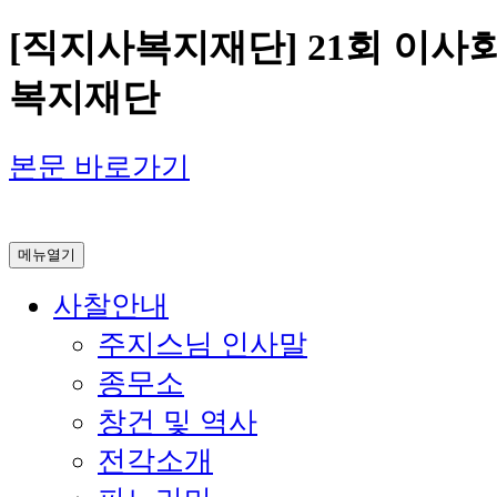
[직지사복지재단] 21회 이사회
복지재단
본문 바로가기
메뉴열기
사찰안내
주지스님 인사말
종무소
창건 및 역사
전각소개