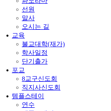
파노라마
선원
말사
오시는 길
교육
불교대학(재가)
학사일정
단기출가
포교
8교구신도회
직지사신도회
템플스테이
연수