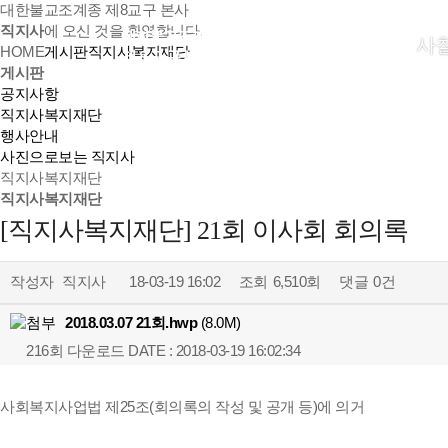
대한불교조계종 제8교구 본사
직지사
에 오신 것을 환영합니다.
사
HOME
게시판
직지사복지재단
게시판
공지사항
직지사복지재단
행사안내
사진으로보는 직지사
직지사복지재단
직지사복지재단
[직지사복지재단] 21회 이사회 회의록
작성자
직지사
18-03-19 16:02
조회
6,510회
댓글
0건
2018.03.07 21회.hwp
(8.0M)
216회 다운로드
DATE : 2018-03-19 16:02:34
사회복지사업법 제25조(회의록의 작성 및 공개 등)에 의거