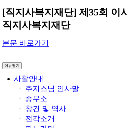
[직지사복지재단] 제35회 이사
직지사복지재단
본문 바로가기
메뉴열기
사찰안내
주지스님 인사말
종무소
창건 및 역사
전각소개