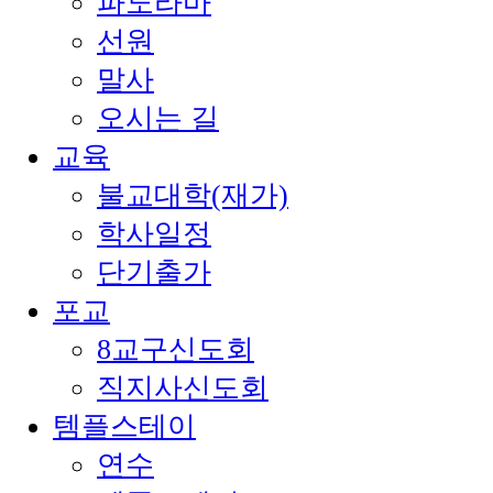
파노라마
선원
말사
오시는 길
교육
불교대학(재가)
학사일정
단기출가
포교
8교구신도회
직지사신도회
템플스테이
연수