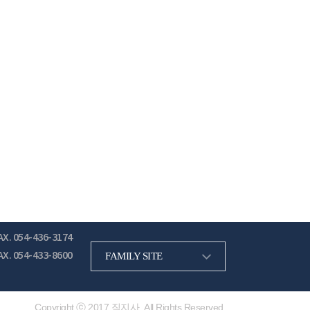
AX. 054-436-3174
AX. 054-433-8600
FAMILY SITE
Copyright ⓒ 2017 직지사. All Rights Reserved.