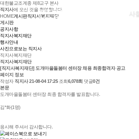
대한불교조계종 제8교구 본사
직지사
에 오신 것을 환영합니다.
사
HOME
게시판
직지사복지재단
게시판
공지사항
직지사복지재단
행사안내
사진으로보는 직지사
직지사복지재단
직지사복지재단
[직지사복지재단] 도개마을돌봄터 센터장 채용 최종합격자 공고
페이지 정보
작성자
직지사
21-08-04 17:25
조회
6,078회
댓글
0건
본문
도개마을돌봄터 센터장 최종 합격자를 발표합니다.
김*화(1명)
응시해 주셔서 감사합니다.