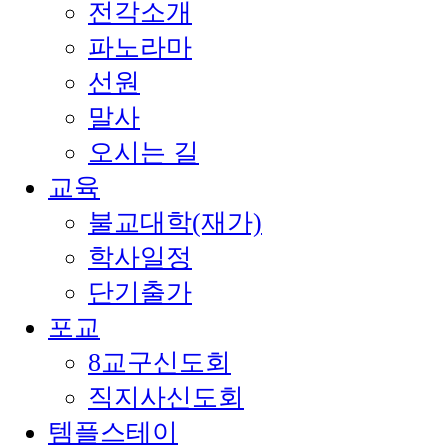
전각소개
파노라마
선원
말사
오시는 길
교육
불교대학(재가)
학사일정
단기출가
포교
8교구신도회
직지사신도회
템플스테이