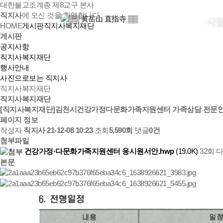
대한불교조계종 제8교구 본사
직지사
에 오신 것을 환영합니다.
사
HOME
게시판
직지사복지재단
게시판
공지사항
직지사복지재단
행사안내
사진으로보는 직지사
직지사복지재단
직지사복지재단
[직지사복지재단]김천시건강가정다문화가족지원센터 가족상담 전문인력
페이지 정보
작성자
직지사
21-12-08 10:23
조회
5,590회
댓글
0건
첨부파일
건강가정·다문화가족지원센터 응시원서안.hwp
(19.0K)
32회 
본문