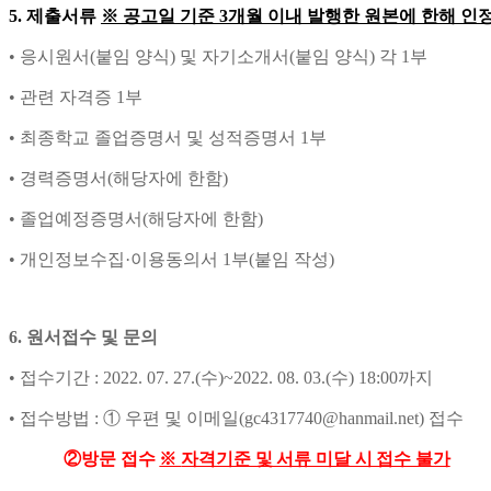
5.
제출서류
※
공고일 기준
3
개월 이내 발행한 원본에 한해 인
•
응시원서
(
붙임 양식
)
및 자기소개서
(
붙임 양식
)
각
1
부
•
관련 자격증
1
부
•
최종학교 졸업증명서 및 성적증명서
1
부
•
경력증명서
(
해당자에 한함
)
•
졸업예정증명서
(
해당자에 한함
)
•
개인정보수집
·
이용동의서
1
부
(
붙임 작성
)
6.
원서접수 및 문의
•
접수기간
: 2022. 07. 27.(
수
)~2022. 08. 03.(
수
) 18:00
까지
•
접수방법
:
①
우편 및 이메일
(gc4317740@hanmail.net)
접수
②
방문 접수
※
자격기준 및 서류 미달 시 접수 불가