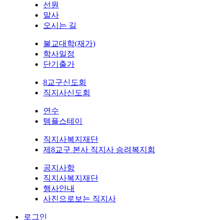
선원
말사
오시는 길
불교대학(재가)
학사일정
단기출가
8교구신도회
직지사신도회
연수
템플스테이
직지사복지재단
제8교구 본사 직지사 승려복지회
공지사항
직지사복지재단
행사안내
사진으로보는 직지사
로그인