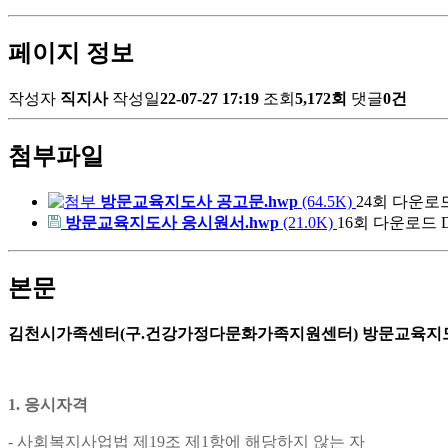
페이지 정보
작성자
직지사
작성일
22-07-27 17:19
조회
5,172회
댓글
0건
첨부파일
방문교육지도사 공고문.hwp
(64.5K)
24회 다운로
방문교육지도사 응시원서.hwp
(21.0K)
16회 다운로드
본문
김천시가족센터(구.건강가정다문화가족지원센터) 방문교육지도
1.
응시자격
-
사회복지사업법 제
19
조 제
1
항에 해당하지 않는 자