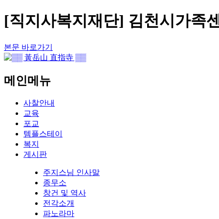
[직지사복지재단] 김천시가족센
본문 바로가기
메인메뉴
사찰안내
교육
포교
템플스테이
복지
게시판
주지스님 인사말
종무소
창건 및 역사
전각소개
파노라마