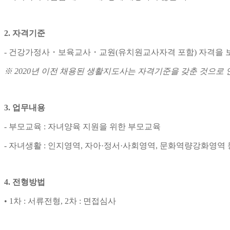
2.
자격기준
-
건강가정사
・
보육교사
・
교원
(
유치원교사자격 포함
)
자격을 
※
2020
년 이전 채용된 생활지도사는 자격기준을 갖춘 것으로 
3.
업무내용
-
부모교육
:
자녀양육 지원을 위한 부모교육
-
자녀생활
:
인지영역
,
자아
·
정서
·
사회영역
,
문화역량강화영역 
4.
전형방법
•
1
차
:
서류전형
, 2
차
:
면접심사