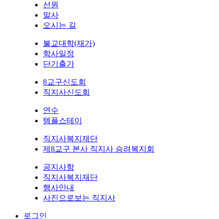
선원
말사
오시는 길
불교대학(재가)
학사일정
단기출가
8교구신도회
직지사신도회
연수
템플스테이
직지사복지재단
제8교구 본사 직지사 승려복지회
공지사항
직지사복지재단
행사안내
사진으로보는 직지사
로그인