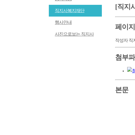
[직지
직지사복지재단
행사안내
페이지
사진으로보는 직지사
작성자
직
첨부파
본문