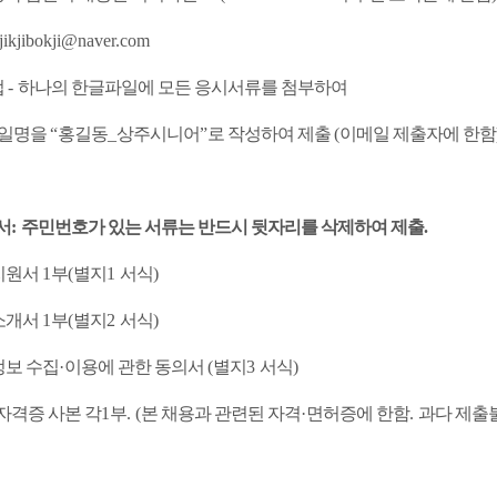
jikjibokji@naver.com
법
-
하나의 한글파일에 모든 응시서류를 첨부하여
일명을
“
홍길동
_
상주시니어
”
로 작성하여 제출
(
이메일 제출자에 한함
서
:
주민번호가 있는 서류는 반드시 뒷자리를 삭제하여 제출
.
지원서
1
부
(
별지
1
서식
)
소개서
1
부
(
별지
2
서식
)
보 수집
·
이용에 관한 동의서
(
별지
3
서식
)
자격증 사본 각
1
부
. (
본 채용과 관련된 자격
·
면허증에 한함
.
과다 제출