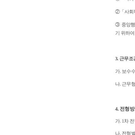
②「사회복
③ 중앙행
기 위하여
3.
근무조
가
.
보수
나
.
근무
4.
전형방
가
. 1
차 
나
.
전형별