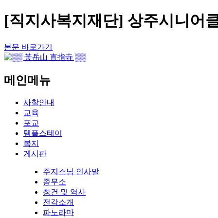
[직지사복지재단] 상주시니어클
본문 바로가기
메인메뉴
사찰안내
교육
포교
템플스테이
복지
게시판
주지스님 인사말
종무소
창건 및 역사
전각소개
파노라마