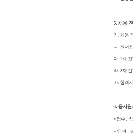
5.
채용 
가. 채용공고:
나. 원서접수
다. 1차 
라. 2차
마. 합격
6.
응시원
∘
접수방
∘
우 편
-