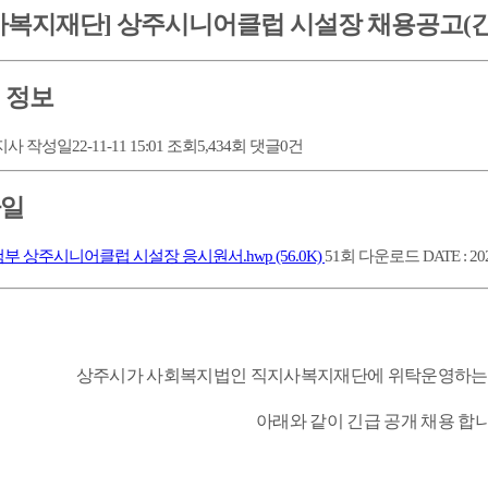
사복지재단] 상주시니어클럽 시설장 채용공고(긴
 정보
지사
작성일
22-11-11 15:01
조회
5,434회
댓글
0건
일
상주시니어클럽 시설장 응시원서.hwp
(56.0K)
51회 다운로드
DATE : 202
상주시가 사회복지법인 직지사복지재단에 위탁운영하는
아래와 같이 긴급 공개 채용 합