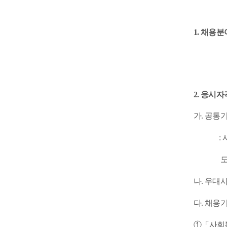
1.
채용분
2.
응시자
가. 공통
: 사회
도달하
나. 우대
다. 채용
①「사회복