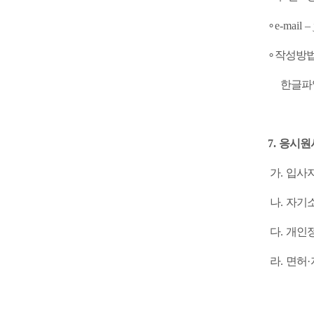
∘
e-mail
–
∘
작성방
한글파
7.
응시원
가
.
입사
나
.
자기
다
.
개인정
라
.
면허
·