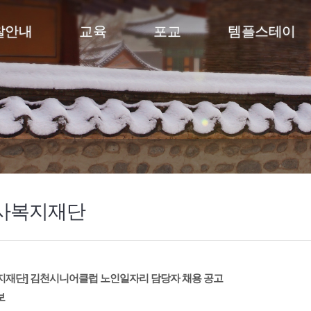
찰안내
교육
포교
템플스테이
사복지재단
지재단] 김천시니어클럽 노인일자리 담당자 채용 공고
보