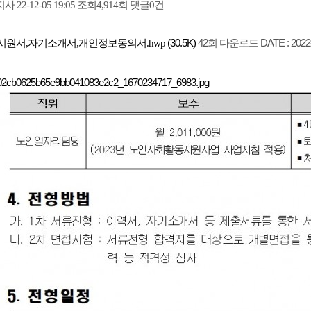
조회
댓글
지사
22-12-05 19:05
4,914회
0건
(30.5K)
42회 다운로드
DATE : 2022
시원서,자기소개서,개인정보동의서.hwp