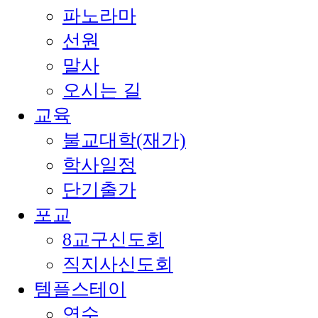
파노라마
선원
말사
오시는 길
교육
불교대학(재가)
학사일정
단기출가
포교
8교구신도회
직지사신도회
템플스테이
연수