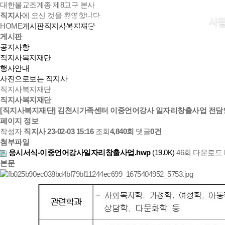
대한불교조계종 제8교구 본사
직지사
에 오신 것을 환영합니다.
사
HOME
게시판
직지사복지재단
게시판
공지사항
직지사복지재단
행사안내
사진으로보는 직지사
직지사복지재단
직지사복지재단
[직지사복지재단] 김천시가족센터 이중언어강사 일자리창출사업 전담인
페이지 정보
작성자
직지사
23-02-03 15:16
조회
4,840회
댓글
0건
첨부파일
응시서식-이중언어강사일자리창출사업.hwp
(19.0K)
46회 다운로드
본문