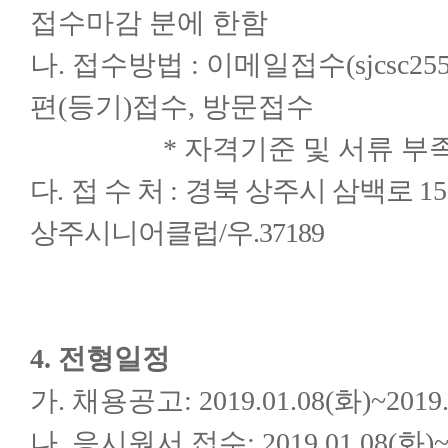
접수마감 분에 한함
나
.
접수방법
:
이메일접수
(sjcsc25
편
(
등기
)
접수
,
방문접수
* 자격기준 및 서류 부족/미
다
.
접 수 처
:
경북 상주시 삼백로
15
상주시니어클럽/우.37189
4. 전형일정
가. 채용공고: 2019.01.08(화)~2019.
나. 응시원서 접수: 2019.01.08(화)~20