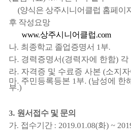
(양식은 상주시니어클럽 홈페이지
후 작성요망
www.
상주시니어클럽
.com
나
.
최종학교 졸업증명서
1
부
.
다
.
경력증명서
(
경력자에 한함
)
각
라. 자격증 및 수료증 사본 (소지자
마. 주민등록등본 1부. (남성에 한
부.)
3.
원서접수 및 문의
가
.
접수기간
: 2019.01.08(화) ~ 20