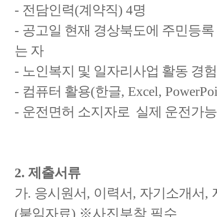
-
전담인력
(
계약직
) 4
명
-
공고일 현재 경상북도에 주민등록
는 자
-
노인복지 및 일자리사업 활동 경험
-
컴퓨터 활용
(
한글
, Excel, PowerPo
-
운전면허 소지자로 실제 운전가능
2.
제출서류
가
.
응시원서
,
이력서
,
자기소개서
,
(
붙임자료
)
※
사진부착 필수