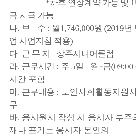
*차후 연장계약 가능 및 1년
금 지급 가능
나.
보 수
:
월
1,746,000
원
(2019
년
업 사업지침 적용
)
다.
근 무 지
:
상주시니어클럽
라.
근무시간
:
주
5
일
-
월
~
금
(09:0
시간 포함
마.
근무내용
: 노인사회활동지원사
무
바. 응시원서 작성 시 응시자 부주
재나 표기는 응시자 본인의