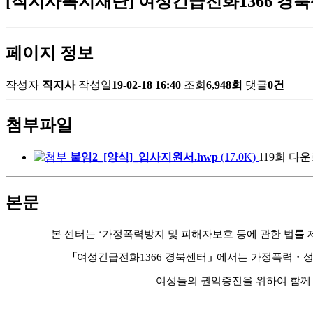
[직지사복지재단] 여성긴급전화1366 경
페이지 정보
작성자
직지사
작성일
19-02-18 16:40
조회
6,948회
댓글
0건
첨부파일
붙임2_[양식]_입사지원서.hwp
(17.0K)
119회 다
본문
본 센터는
‘
가정폭력방지 및 피해자보호 등에 관한 법률 
「
여성긴급전화
1366
경북센터
」
에서는 가정폭력
・
여성들의 권익증진을 위하여 함께 