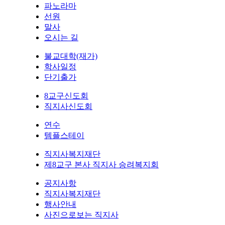
파노라마
선원
말사
오시는 길
불교대학(재가)
학사일정
단기출가
8교구신도회
직지사신도회
연수
템플스테이
직지사복지재단
제8교구 본사 직지사 승려복지회
공지사항
직지사복지재단
행사안내
사진으로보는 직지사