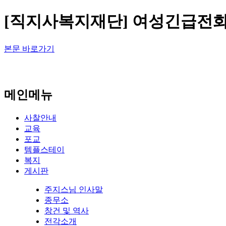
[직지사복지재단] 여성긴급전화1
본문 바로가기
메인메뉴
사찰안내
교육
포교
템플스테이
복지
게시판
주지스님 인사말
종무소
창건 및 역사
전각소개