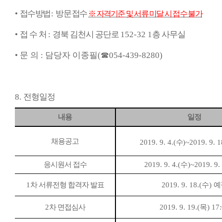
•
접수방법
:
방문 접수
※
자격기준 및 서류 미달 시 접수 불가
•
접 수 처
:
경북 김천시 공단로
152-32 1
층 사무실
•
문 의
:
담당자 이종필
(
☎
054-439-8280)
8.
전형일정
내용
일정
채용공고
2019. 9. 4.(
수
)~2019. 9. 1
응시원서 접수
2019. 9. 4.(
수
)~2019. 9. 
1
차 서류전형 합격자 발표
2019. 9. 18.(수
)
예
2
차 면접심사
2019. 9. 19.(목
) 17