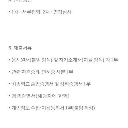
•
1
차
:
서류전형
, 2
차
:
면접심사
5.
제출서류
•
응시원서
(
붙임 양식
)
및 자기소개서
(
자율 양식
)
각
1
부
•
관련 자격증 및 면허증 사본
1
부
•
최종학교 졸업증명서 및 성적증명서
1
부
•
경력증명서
(
해당자에 한함
)
•
개인정보 수집
·
이용동의서
1
부
(
붙임 작성
)