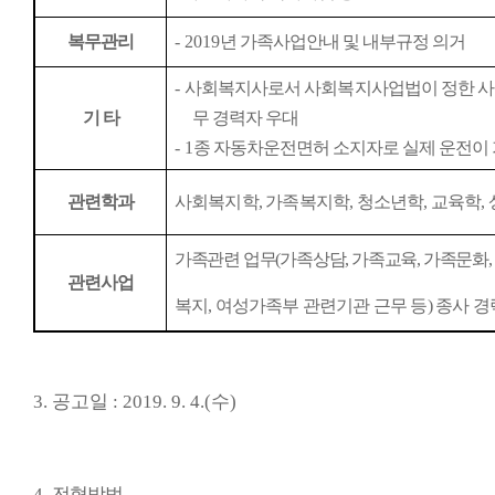
복무관리
- 2019
년 가족사업안내 및 내부규정 의거
-
사회복지사로서 사회복지사업법이 정한 
기 타
무 경력자 우대
- 1
종 자동차운전면허 소지자로 실제 운전이 
관련학과
사회복지학
,
가족복지학
,
청소년학
,
교육학
,
가족관련 업무
(
가족상담
,
가족교육
,
가족문화
,
관련사업
복지
,
여성가족부 관련기관 근무 등
)
종사 경
3.
공고일
: 2019. 9. 4.(
수
)
4.
전형방법