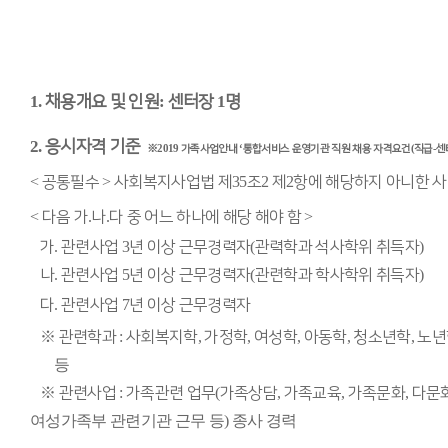
1.
채용개요 및 인원
:
센터장
1
명
2.
응시자격 기준
※
2019
가족사업안내
‘
통합서비스 운영기관 직원 채용 자격요건
(
직급
-
센
<
공통필수
>
사회복지사업법 제
35
조
2
제
2
항에 해당하지 아니한 
<
다음 가
.
나
.
다 중 어느 하나에 해당 해야 함
>
가
.
관련사업
3
년 이상 근무경력자
(
관력학과 석사학위 취득자
)
나
.
관련사업
5
년 이상 근무경력자
(
관련학과 학사학위 취득자
)
다
.
관련사업
7
년 이상 근무경력자
※
관련학과
:
사회복지학
,
가정학
,
여성학
,
아동학
,
청소년학
,
노년
등
※
관련사업
:
가족관련 업무
(
가족상담
,
가족교육
,
가족문화
,
다문
여성가족부 관련기관 근무 등
)
종사 경력