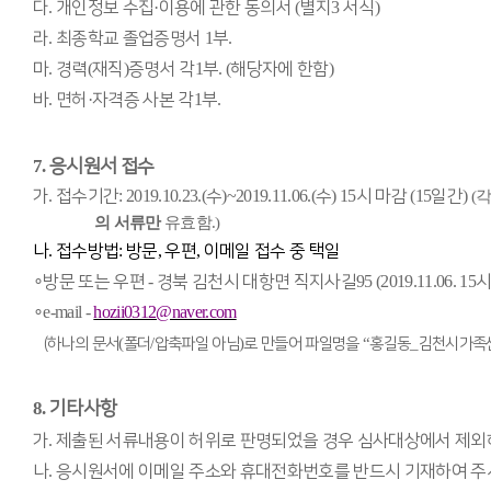
다
.
개인정보 수집
·
이용에 관한 동의서
(
별지
3
서식
)
라
.
최종학교 졸업증명서
1
부
.
마
.
경력
(
재직
)
증명서 각
1
부
. (
해당자에 한함
)
바
.
면허
·
자격증 사본 각
1
부
.
7.
응시원서 접수
가
.
접수기간
:
2019.10.23.(
수
)~2019.11.06.(
수
) 15
시 마감
(15
일간
)
(
각
의 서류만
유효함
.)
나
.
접수방법
:
방문
,
우편
,
이메일 접수 중 택일
∘
방문 또는 우편
-
경북 김천시 대항면 직지사길
95 (2019.11.06. 15
시
∘
e-mail -
hozii0312@naver.com
(
/
)
“
_
(하나의 문서
폴더
압축파일 아님
로 만들어 파일명을
홍길동
김천시가족
8.
기타사항
가
.
제출된 서류내용이 허위로 판명되었을 경우 심사대상에서 제외
나
.
응시원서에 이메일 주소와 휴대전화번호를 반드시 기재하여 주