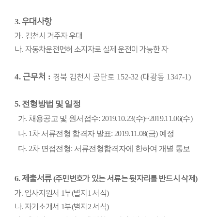
3.
우대사항
가
.
김천시 거주자 우대
나
.
자동차운전면허 소지자로 실제 운전이 가능한 자
4.
근무처
:
경북 김천시 공단로
152-32 (
대광동
1347-1)
5.
전형방법 및 일정
가. 채용공고 및 원서접수: 2019.10.23(수)~2019.11.06(수)
나. 1차 서류전형 합격자 발표: 2019.11.08(금) 예정
다. 2차 면접전형: 서류전형합격자에 한하여 개별 통보
6.
제출서류
(
주민번호가 있는 서류는 뒷자리를 반드시 삭제
)
가
.
입사지원서
1
부
(
별지
1
서식
)
나
.
자기소개서
1
부
(
별지
2
서식
)