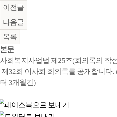
이전글
다음글
목록
본문
사회복지사업법 제
25
조
(
회의록의 작성
제
32
회 이사회 회의록를 공개합니다
. 
터
3
개월간
)